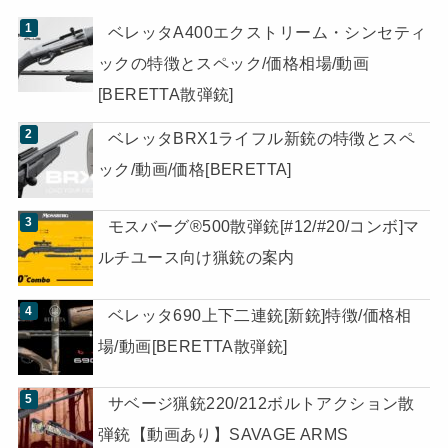
ベレッタA400エクストリーム・シンセティ
ックの特徴とスペック/価格相場/動画
[BERETTA散弾銃]
ベレッタBRX1ライフル新銃の特徴とスペ
ック/動画/価格[BERETTA]
モスバーグ®500散弾銃[#12/#20/コンボ]マ
ルチユース向け猟銃の案内
ベレッタ690上下二連銃[新銃]特徴/価格相
場/動画[BERETTA散弾銃]
サベージ猟銃220/212ボルトアクション散
弾銃【動画あり】SAVAGE ARMS