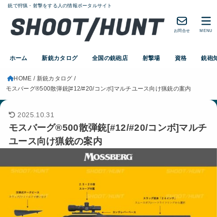
銃で狩猟・射撃をする人の情報ポータルサイト
お問合せ
MENU
ホーム
新銃カタログ
全国の銃砲店
射撃場
資格
銃砲
HOME
新銃カタログ
モスバーグ®500散弾銃[#12/#20/コンボ]マルチユース向け猟銃の案内
2025.10.31
モスバーグ®500散弾銃[#12/#20/コンボ]マルチ
ユース向け猟銃の案内