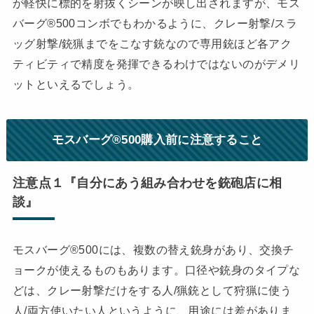
が軽快に標的を射抜くシーンが映し出されますが、モス
バーグ®500コンボでもわかるように、クレー射撃/スラ
ッグ射撃/銃猟までをこなす銃なので専用銃ほど各アク
ティビティで精度を発揮できるわけではないのがデメリ
ットといえるでしょう。
モスバーグ®500購入前に注意すること
注意点１『自分にあう組み合わせを銃砲店に相
談』
モスバーグ®500には、複数の替え銃身があり、交換チ
ョークが使えるものもあります。口径や銃身のタイプな
どは、クレー射撃だけをする人/猟銃として狩猟に使う
人/両方使いたい人というように、用途には差がありま