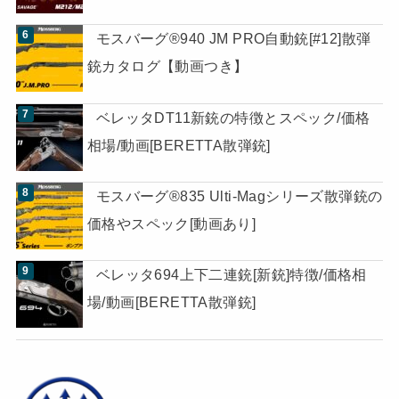
モスバーグ®940 JM PRO自動銃[#12]散弾
銃カタログ【動画つき】
ベレッタDT11新銃の特徴とスペック/価格
相場/動画[BERETTA散弾銃]
モスバーグ®835 Ulti-Magシリーズ散弾銃の
価格やスペック[動画あり]
ベレッタ694上下二連銃[新銃]特徴/価格相
場/動画[BERETTA散弾銃]