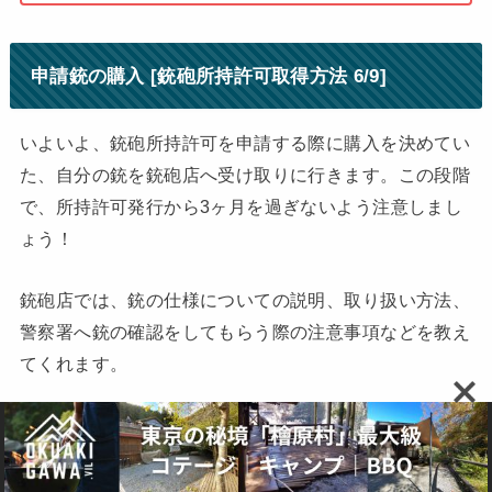
申請銃の購入 [銃砲所持許可取得方法 6/9]
いよいよ、銃砲所持許可を申請する際に購入を決めてい
た、自分の銃を銃砲店へ受け取りに行きます。この段階
で、所持許可発行から3ヶ月を過ぎないよう注意しまし
ょう！
銃砲店では、銃の仕様についての説明、取り扱い方法、
警察署へ銃の確認をしてもらう際の注意事項などを教え
てくれます。
最後に、書類一式（引渡し書、譲渡書、譲渡証明書等）
を渡してくれますので、内容に間違いがないかの確認を
行います。