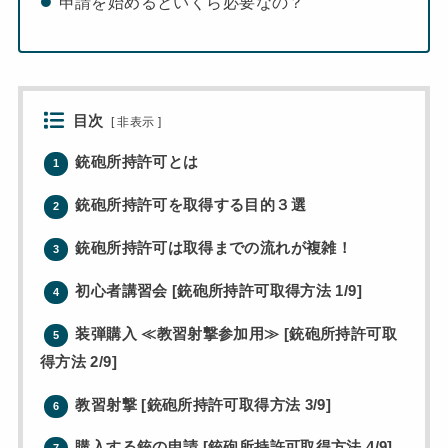
申請を始めるといくら必要なの？
目次
[
非表示
]
銃砲所持許可とは
1
銃砲所持許可を取得する目的３選
2
銃砲所持許可は取得までの流れが複雑！
3
初心者講習会 [銃砲所持許可取得方法 1/9]
4
装弾購入 ≪教習射撃参加用≫ [銃砲所持許可取
5
得方法 2/9]
教習射撃 [銃砲所持許可取得方法 3/9]
6
購入する銃の申請 [銃砲所持許可取得方法 4/9]