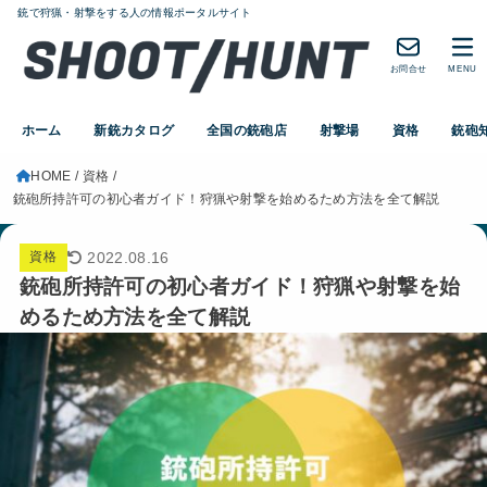
銃で狩猟・射撃をする人の情報ポータルサイト
お問合せ
MENU
ホーム
新銃カタログ
全国の銃砲店
射撃場
資格
銃砲
HOME
資格
銃砲所持許可の初心者ガイド！狩猟や射撃を始めるため方法を全て解説
2022.08.16
資格
銃砲所持許可の初心者ガイド！狩猟や射撃を始
めるため方法を全て解説