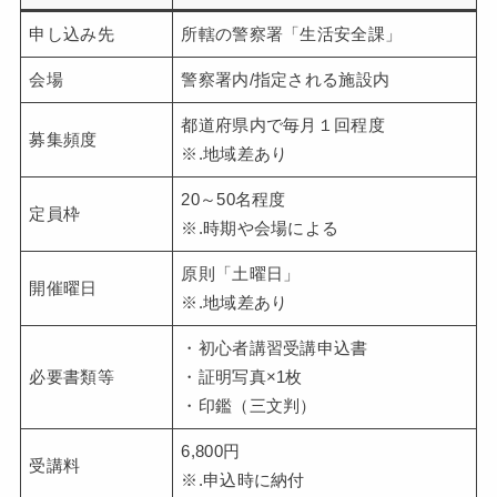
申し込み先
所轄の警察署「生活安全課」
会場
警察署内/指定される施設内
都道府県内で毎月１回程度
募集頻度
※.地域差あり
20～50名程度
定員枠
※.時期や会場による
原則「土曜日」
開催曜日
※.地域差あり
・初心者講習受講申込書
必要書類等
・証明写真×1枚
・印鑑（三文判）
6,800円
受講料
※.申込時に納付