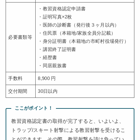
・教習資格認定申請書
・証明写真×2枚
・医師の診断書（発行後３ヶ月以内）
・住民票（本籍地/家族全員分記載）
必要書類等
・身分証明書（本籍地の市町村役場発行）
・講習終了証明書
・経歴書
・同居親族書
手数料
8,900 円
交付期間
30日以内
ここがポイント！
教習資格認定書の取得が完了すると、いよいよ、
トラップ/スキート射撃による教習射撃を受けるこ
とができます。その際、教習射撃を請け負ってい