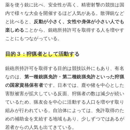
薬を使う銃に比べ、安全性が高く、精密射撃の競技は国
内で様々な大会を開催するほど人気がある。散弾銃など
と比べると、
反動が小さく、女性や身体が小さい人でも
楽しめる
ことから、銃砲所持許可を取得する人を増やす
ことにもつながっている。
目的３：狩猟者として活動す
る
銃砲所持許可を取得する目的は競技以外にもあり、有名
なのは、
第一種銃猟免許・第二種銃猟免許といった狩猟
の国家資格保有者
です。日本では、鹿や猪を中心とした
害獣被害が拡大している反面、狩猟者の数は減少が続い
ているため、猟友会を中心に活動する人口を増やす取り
組みが行われている。自治体によっては、免許取得のた
めの補助金を支給する地域もあり、少しずつではあるが
若者からの人気も出てきている。