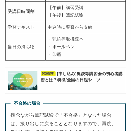
【午前】講習受講
受講日時間割
【午後】筆記試験
学習テキスト
申込時に警察から支給
・猟銃等取扱読本
当日の持ち物
・ボールペン
・印鑑
[申し込み]猟銃等講習会の初心者講
関連記事
習とは？特徴/全国の日程やコツ
不合格の場合
残念ながら筆記試験で「不合格」となった場合
は、振り出しに戻ることとなりますので、再度、