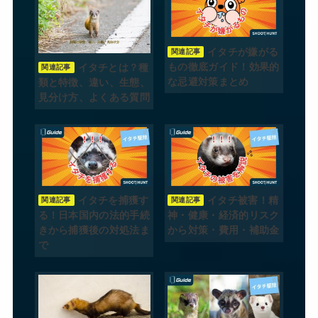
イタチが嫌がる
関連記事
もの徹底ガイド！効果的
イタチとは？種
関連記事
な忌避対策まとめ
類と特徴、違い、生態、
見分け方、よくある質問
イタチを捕獲す
イタチ被害！精
関連記事
関連記事
る！日本国内の法的手続
神・健康・経済的リスク
きから捕獲後の対処法ま
から対策・費用・補助金
で