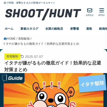
銃で狩猟・射撃をする人の情報ポータルサイト
お問合せ
MENU
ホーム
新銃カタログ
全国の銃砲店
射撃場
資格
銃砲
HOME
害獣駆除
イタチが嫌がるもの徹底ガイド！効果的な忌避対策まとめ
2025.07.07
害獣駆除
イタチが嫌がるもの徹底ガイド！効果的な忌避
対策まとめ