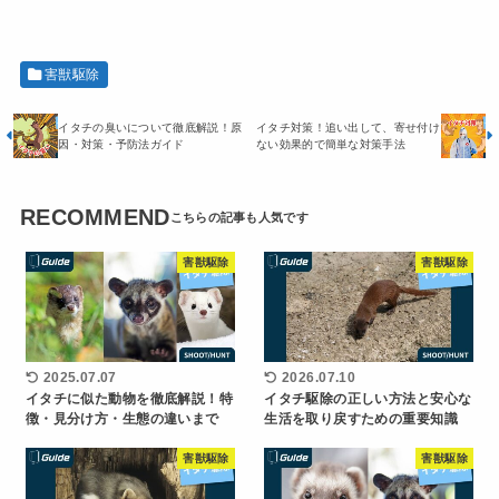
害獣駆除
イタチの臭いについて徹底解説！原
イタチ対策！追い出して、寄せ付け
因・対策・予防法ガイド
ない効果的で簡単な対策手法
RECOMMEND
害獣駆除
害獣駆除
2025.07.07
2026.07.10
イタチに似た動物を徹底解説！特
イタチ駆除の正しい方法と安心な
徴・見分け方・生態の違いまで
生活を取り戻すための重要知識
害獣駆除
害獣駆除