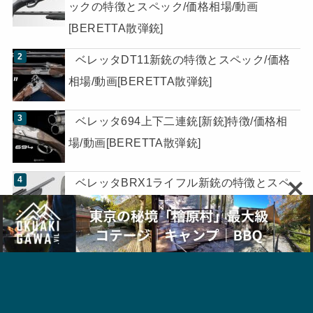
ックの特徴とスペック/価格相場/動画
[BERETTA散弾銃]
ベレッタDT11新銃の特徴とスペック/価格
相場/動画[BERETTA散弾銃]
ベレッタ694上下二連銃[新銃]特徴/価格相
場/動画[BERETTA散弾銃]
ベレッタBRX1ライフル新銃の特徴とスペ
ック/動画/価格[BERETTA]
[Perazzi HIGH TECH 2020]ペラッツィのク
レー射撃銃/新銃/上下二連銃
ベレッタ690上下二連銃[新銃]特徴/価格相