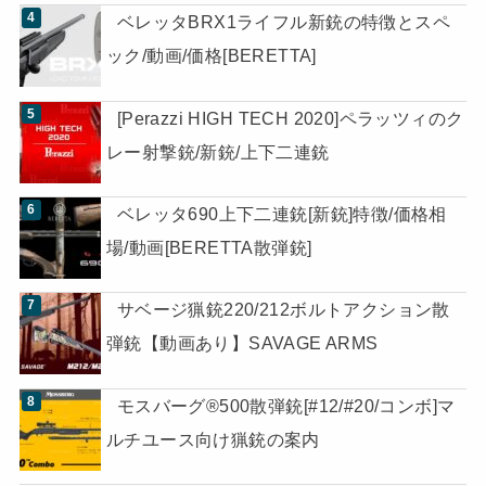
ベレッタBRX1ライフル新銃の特徴とスペ
ック/動画/価格[BERETTA]
[Perazzi HIGH TECH 2020]ペラッツィのク
レー射撃銃/新銃/上下二連銃
ベレッタ690上下二連銃[新銃]特徴/価格相
場/動画[BERETTA散弾銃]
サベージ猟銃220/212ボルトアクション散
弾銃【動画あり】SAVAGE ARMS
モスバーグ®500散弾銃[#12/#20/コンボ]マ
ルチユース向け猟銃の案内