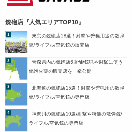
銃砲店『人気エリアTOP10』
東京の銃砲店18選！射撃や狩猟用途の散弾
銃/ライフル/空気銃の販売店
青森県内の銃砲店6店舗/銃猟や射撃に使う
銃砲火薬の販売店を一挙公開
北海道の銃砲店15選！射撃や狩猟用の散弾
銃/ライフル/空気銃の専門店
神奈川の銃砲店10選/射撃や狩猟の散弾銃/
ライフル/空気銃の専門店