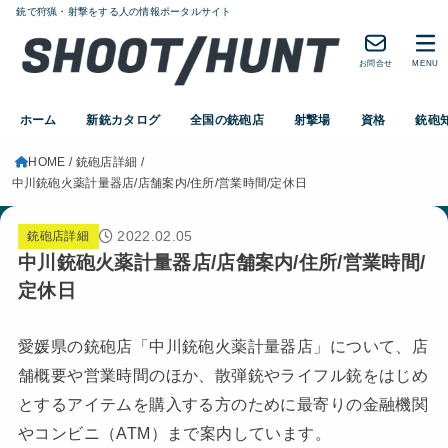
銃で狩猟・射撃をする人の情報ポータルサイト
お問合せ
MENU
ホーム
新銃カタログ
全国の銃砲店
射撃場
資格
銃砲
HOME
銃砲店詳細
中川銃砲火薬計量器店/店舗案内/住所/営業時間/定休日
2022.02.05
銃砲店詳細
中川銃砲火薬計量器店/店舗案内/住所/営業時間/
定休日
愛媛県の銃砲店「中川銃砲火薬計量器店」について、店
舗概要や営業時間のほか、散弾銃やライフル銃をはじめ
とするアイテムを購入する方のために最寄りの金融機関
やコンビニ（ATM）まで案内しています。