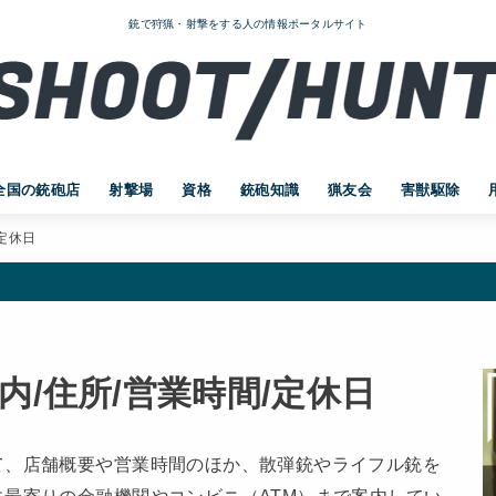
銃で狩猟・射撃をする人の情報ポータルサイト
全国の銃砲店
射撃場
資格
銃砲知識
猟友会
害獣駆除
定休日
内/住所/営業時間/定休日
て、店舗概要や営業時間のほか、散弾銃やライフル銃を