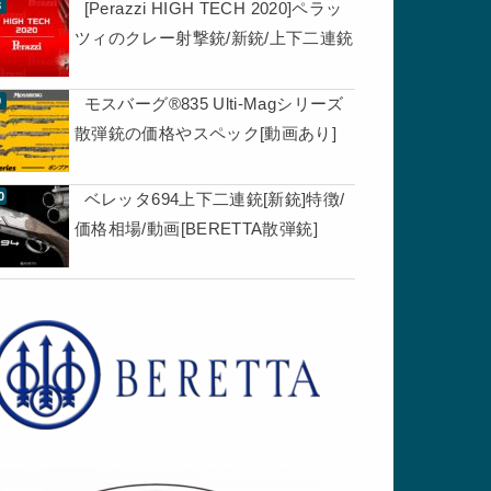
[Perazzi HIGH TECH 2020]ペラッ
ツィのクレー射撃銃/新銃/上下二連銃
モスバーグ®835 Ulti-Magシリーズ
散弾銃の価格やスペック[動画あり]
ベレッタ694上下二連銃[新銃]特徴/
価格相場/動画[BERETTA散弾銃]