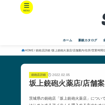
MENU
ホーム
新銃カタログ
HOME
銃砲店詳細
坂上銃砲火薬店/店舗案内/住所/営業時間/
2022.02.05
銃砲店詳細
坂上銃砲火薬店/店舗案
茨城県の銃砲店「坂上銃砲火薬店」につい