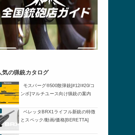
人気の猟銃カタログ
モスバーグ®500散弾銃[#12/#20/コ
ンボ]マルチユース向け猟銃の案内
ベレッタBRX1ライフル新銃の特徴
とスペック/動画/価格[BERETTA]