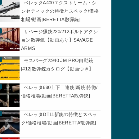
ベレッタA400エクストリーム・シ
ンセティックの特徴とスペック/価格
相場/動画[BERETTA散弾銃]
サベージ猟銃220/212ボルトアクシ
ョン散弾銃【動画あり】SAVAGE
ARMS
モスバーグ®940 JM PRO自動銃
[#12]散弾銃カタログ【動画つき】
ベレッタ690上下二連銃[新銃]特徴/
価格相場/動画[BERETTA散弾銃]
ベレッタDT11新銃の特徴とスペッ
ク/価格相場/動画[BERETTA散弾銃]