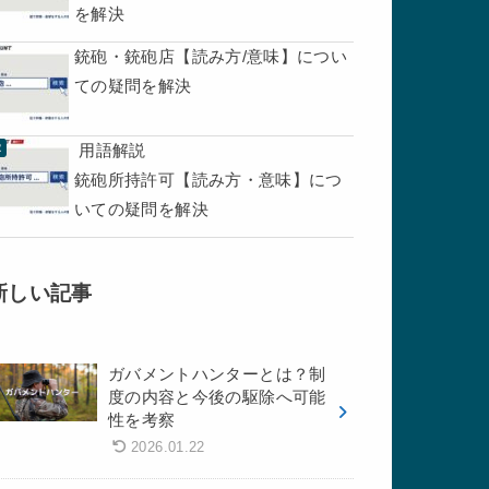
を解決
銃砲・銃砲店【読み方/意味】につい
ての疑問を解決
用語解説
銃砲所持許可【読み方・意味】につ
いての疑問を解決
新しい記事
ガバメントハンターとは？制
度の内容と今後の駆除へ可能
性を考察
2026.01.22