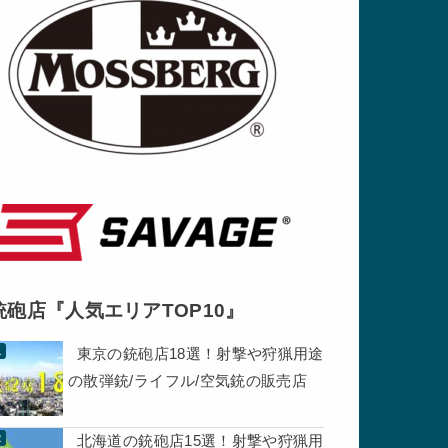
銃砲店『人気エリアTOP10』
東京の銃砲店18選！射撃や狩猟用途
の散弾銃/ライフル/空気銃の販売店
北海道の銃砲店15選！射撃や狩猟用