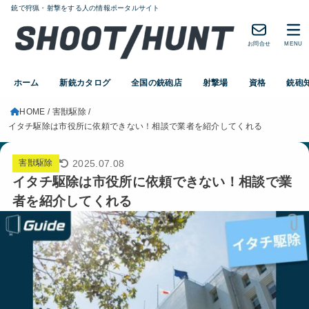
銃で狩猟・射撃をする人の情報ポータルサイト
お問合せ
MENU
ホーム
新銃カタログ
全国の銃砲店
射撃場
資格
銃砲
HOME
害獣駆除
イタチ駆除は市役所に依頼できない！相談で業者を紹介してくれる
2025.07.08
害獣駆除
イタチ駆除は市役所に依頼できない！相談で業
者を紹介してくれる