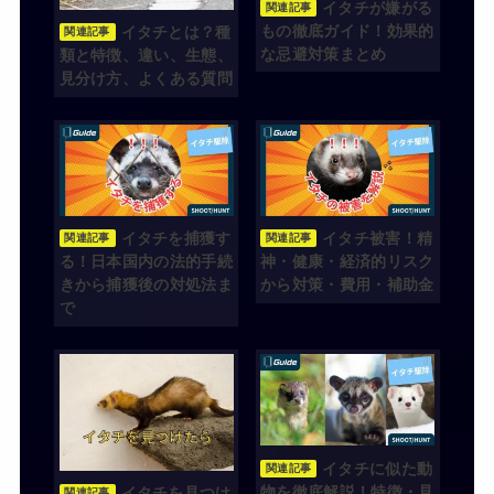
イタチが嫌がる
関連記事
もの徹底ガイド！効果的
イタチとは？種
関連記事
な忌避対策まとめ
類と特徴、違い、生態、
見分け方、よくある質問
イタチを捕獲す
イタチ被害！精
関連記事
関連記事
る！日本国内の法的手続
神・健康・経済的リスク
きから捕獲後の対処法ま
から対策・費用・補助金
で
イタチに似た動
関連記事
物を徹底解説！特徴・見
イタチを見つけ
関連記事