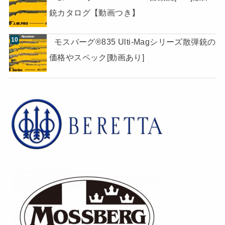
銃カタログ【動画つき】
モスバーグ®835 Ulti-Magシリーズ散弾銃の
価格やスペック[動画あり]