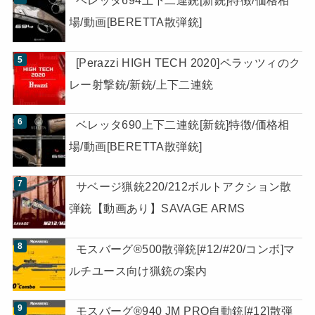
ベレッタ694上下二連銃[新銃]特徴/価格相
場/動画[BERETTA散弾銃]
[Perazzi HIGH TECH 2020]ペラッツィのク
レー射撃銃/新銃/上下二連銃
ベレッタ690上下二連銃[新銃]特徴/価格相
場/動画[BERETTA散弾銃]
サベージ猟銃220/212ボルトアクション散
弾銃【動画あり】SAVAGE ARMS
モスバーグ®500散弾銃[#12/#20/コンボ]マ
ルチユース向け猟銃の案内
モスバーグ®940 JM PRO自動銃[#12]散弾