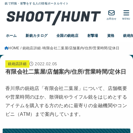
銃で狩猟・射撃をする人の情報ポータルサイト
お問合せ
MENU
ホーム
新銃カタログ
全国の銃砲店
射撃場
資格
銃砲
HOME
銃砲店詳細
有限会社二葉屋/店舗案内/住所/営業時間/定休日
2022.02.05
銃砲店詳細
有限会社二葉屋/店舗案内/住所/営業時間/定休日
香川県の銃砲店「有限会社二葉屋」について、店舗概要
や営業時間のほか、散弾銃やライフル銃をはじめとする
アイテムを購入する方のために最寄りの金融機関やコン
ビニ（ATM）まで案内しています。