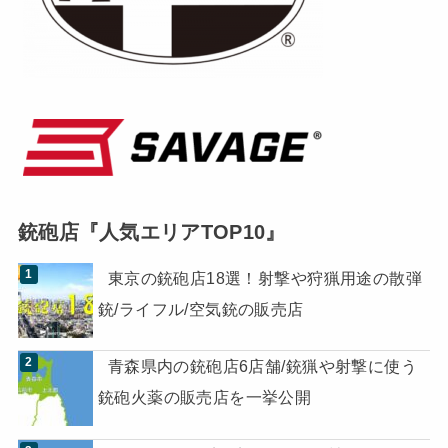
銃砲店『人気エリアTOP10』
東京の銃砲店18選！射撃や狩猟用途の散弾
銃/ライフル/空気銃の販売店
青森県内の銃砲店6店舗/銃猟や射撃に使う
銃砲火薬の販売店を一挙公開