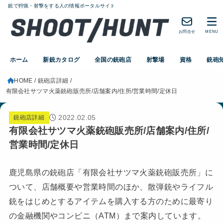
銃で狩猟・射撃をする人の情報ポータルサイト
お問合せ
MENU
ホーム
新銃カタログ
全国の銃砲店
射撃場
資格
銃砲
HOME
銃砲店詳細
有限会社サツマ火薬銃砲販売所/店舗案内/住所/営業時間/定休日
2022.02.05
銃砲店詳細
有限会社サツマ火薬銃砲販売所/店舗案内/住所/
営業時間/定休日
鹿児島県の銃砲店「有限会社サツマ火薬銃砲販売所」に
ついて、店舗概要や営業時間のほか、散弾銃やライフル
銃をはじめとするアイテムを購入する方のために最寄り
の金融機関やコンビニ（ATM）まで案内しています。