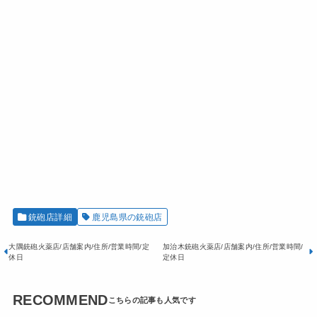
銃砲店詳細
鹿児島県の銃砲店
大隅銃砲火薬店/店舗案内/住所/営業時間/定
加治木銃砲火薬店/店舗案内/住所/営業時間/
休日
定休日
RECOMMEND