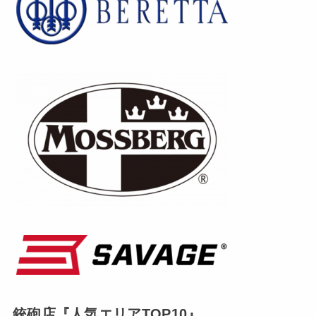
銃砲店『人気エリアTOP10』