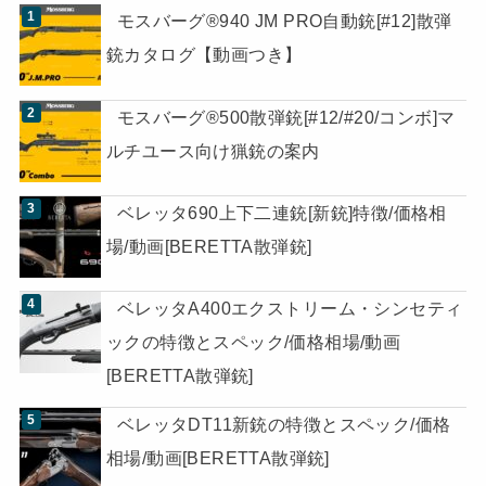
モスバーグ®940 JM PRO自動銃[#12]散弾
銃カタログ【動画つき】
モスバーグ®500散弾銃[#12/#20/コンボ]マ
ルチユース向け猟銃の案内
ベレッタ690上下二連銃[新銃]特徴/価格相
場/動画[BERETTA散弾銃]
ベレッタA400エクストリーム・シンセティ
ックの特徴とスペック/価格相場/動画
[BERETTA散弾銃]
ベレッタDT11新銃の特徴とスペック/価格
相場/動画[BERETTA散弾銃]