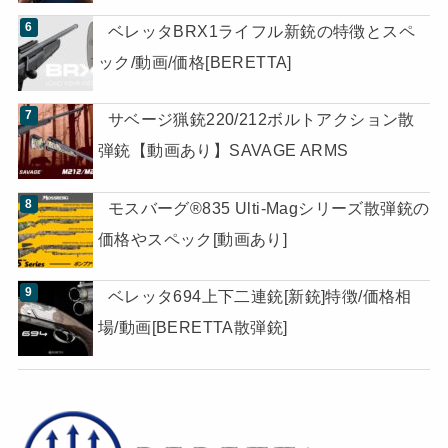
ベレッタBRX1ライフル新銃の特徴とスペ
ック/動画/価格[BERETTA]
サベージ猟銃220/212ボルトアクション散
弾銃【動画あり】SAVAGE ARMS
モスバーグ®835 Ulti-Magシリーズ散弾銃の
価格やスペック[動画あり]
ベレッタ694上下二連銃[新銃]特徴/価格相
場/動画[BERETTA散弾銃]