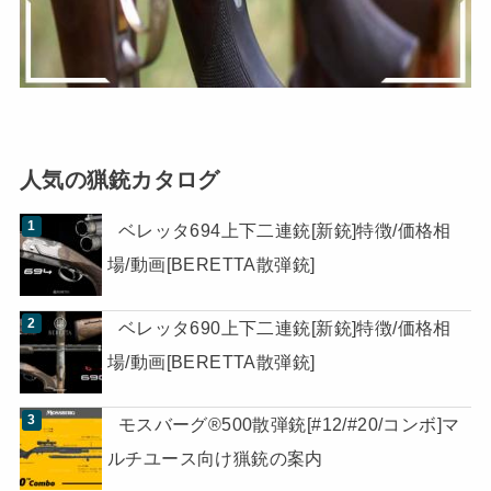
人気の猟銃カタログ
ベレッタ694上下二連銃[新銃]特徴/価格相
場/動画[BERETTA散弾銃]
ベレッタ690上下二連銃[新銃]特徴/価格相
場/動画[BERETTA散弾銃]
モスバーグ®500散弾銃[#12/#20/コンボ]マ
ルチユース向け猟銃の案内