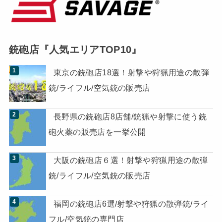
銃砲店『人気エリアTOP10』
東京の銃砲店18選！射撃や狩猟用途の散弾
銃/ライフル/空気銃の販売店
長野県の銃砲店8店舗/銃猟や射撃に使う銃
砲火薬の販売店を一挙公開
大阪の銃砲店６選！射撃や狩猟用途の散弾
銃/ライフル/空気銃の販売店
福岡の銃砲店6選/射撃や狩猟の散弾銃/ライ
フル/空気銃の専門店