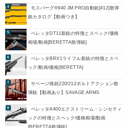
モスバーグ®940 JM PRO自動銃[#12]散弾
銃カタログ【動画つき】
ベレッタDT11新銃の特徴とスペック/価格
相場/動画[BERETTA散弾銃]
ベレッタBRX1ライフル新銃の特徴とスペ
ック/動画/価格[BERETTA]
サベージ猟銃220/212ボルトアクション散
弾銃【動画あり】SAVAGE ARMS
ベレッタA400エクストリーム・シンセティ
ックの特徴とスペック/価格相場/動画
[BERETTA散弾銃]