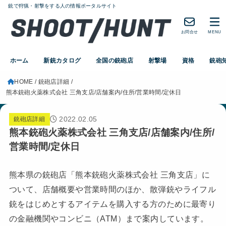
銃で狩猟・射撃をする人の情報ポータルサイト
お問合せ
MENU
ホーム
新銃カタログ
全国の銃砲店
射撃場
資格
銃砲
HOME
銃砲店詳細
熊本銃砲火薬株式会社 三角支店/店舗案内/住所/営業時間/定休日
2022.02.05
銃砲店詳細
熊本銃砲火薬株式会社 三角支店/店舗案内/住所/
営業時間/定休日
熊本県の銃砲店「熊本銃砲火薬株式会社 三角支店」に
ついて、店舗概要や営業時間のほか、散弾銃やライフル
銃をはじめとするアイテムを購入する方のために最寄り
の金融機関やコンビニ（ATM）まで案内しています。