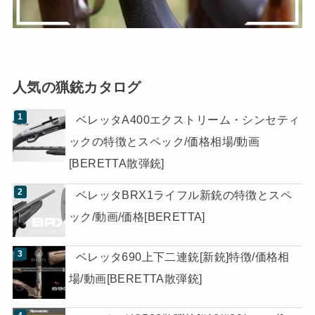
人気の猟銃カタログ
ベレッタA400エクストリーム・シンセティ
ックの特徴とスペック/価格相場/動画
[BERETTA散弾銃]
ベレッタBRX1ライフル新銃の特徴とスペ
ック/動画/価格[BERETTA]
ベレッタ690上下二連銃[新銃]特徴/価格相
場/動画[BERETTA散弾銃]