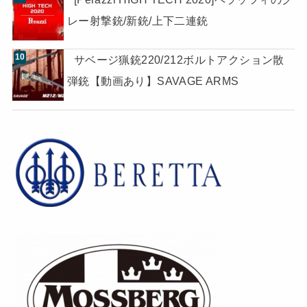
レー射撃銃/新銃/上下二連銃
サベージ猟銃220/212ボルトアクション散
弾銃【動画あり】SAVAGE ARMS