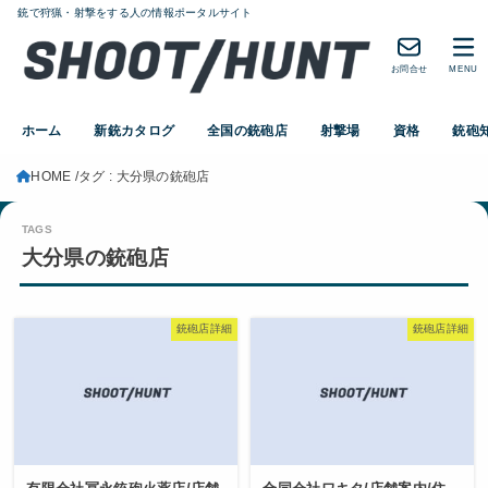
銃で狩猟・射撃をする人の情報ポータルサイト
お問合せ
MENU
ホーム
新銃カタログ
全国の銃砲店
射撃場
資格
銃砲
HOME
タグ : 大分県の銃砲店
大分県の銃砲店
銃砲店詳細
銃砲店詳細