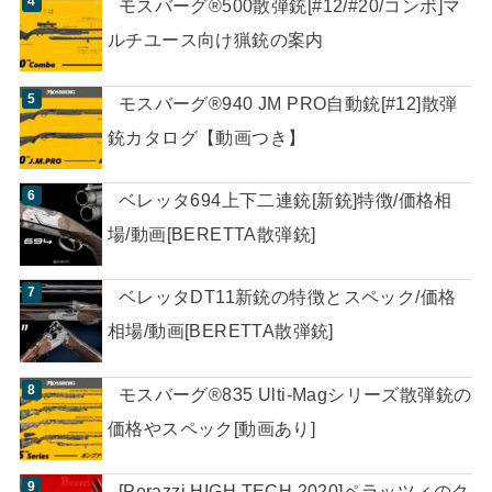
モスバーグ®500散弾銃[#12/#20/コンボ]マ
ルチユース向け猟銃の案内
モスバーグ®940 JM PRO自動銃[#12]散弾
銃カタログ【動画つき】
ベレッタ694上下二連銃[新銃]特徴/価格相
場/動画[BERETTA散弾銃]
ベレッタDT11新銃の特徴とスペック/価格
相場/動画[BERETTA散弾銃]
モスバーグ®835 Ulti-Magシリーズ散弾銃の
価格やスペック[動画あり]
[Perazzi HIGH TECH 2020]ペラッツィのク