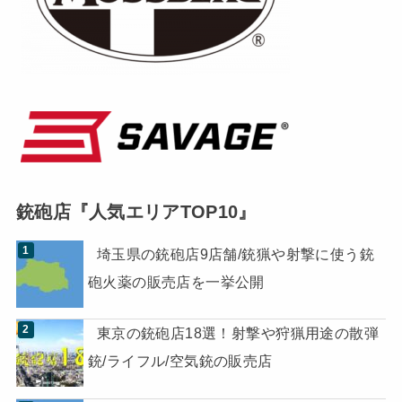
銃砲店『人気エリアTOP10』
埼玉県の銃砲店9店舗/銃猟や射撃に使う銃
砲火薬の販売店を一挙公開
東京の銃砲店18選！射撃や狩猟用途の散弾
銃/ライフル/空気銃の販売店