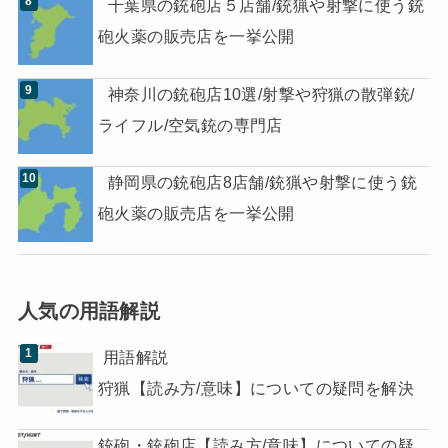
千葉県の銃砲店５店舗/銃猟や射撃に使う銃
砲火薬の販売店を一挙公開
神奈川の銃砲店10選/射撃や狩猟の散弾銃/
ライフル/空気銃の専門店
静岡県の銃砲店8店舗/銃猟や射撃に使う銃
砲火薬の販売店を一挙公開
人気の用語解説
用語解説
狩猟【読み方/意味】についての疑問を解決
銃砲・銃砲店【読み方/意味】についての疑