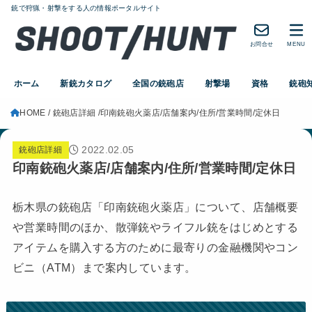
銃で狩猟・射撃をする人の情報ポータルサイト
お問合せ
MENU
ホーム
新銃カタログ
全国の銃砲店
射撃場
資格
銃砲
HOME
銃砲店詳細
印南銃砲火薬店/店舗案内/住所/営業時間/定休日
2022.02.05
銃砲店詳細
印南銃砲火薬店/店舗案内/住所/営業時間/定休日
栃木県の銃砲店「印南銃砲火薬店」について、店舗概要
や営業時間のほか、散弾銃やライフル銃をはじめとする
アイテムを購入する方のために最寄りの金融機関やコン
ビニ（ATM）まで案内しています。