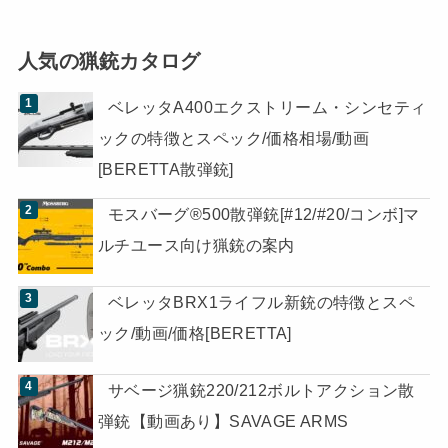
人気の猟銃カタログ
ベレッタA400エクストリーム・シンセティ
ックの特徴とスペック/価格相場/動画
[BERETTA散弾銃]
モスバーグ®500散弾銃[#12/#20/コンボ]マ
ルチユース向け猟銃の案内
ベレッタBRX1ライフル新銃の特徴とスペ
ック/動画/価格[BERETTA]
サベージ猟銃220/212ボルトアクション散
弾銃【動画あり】SAVAGE ARMS