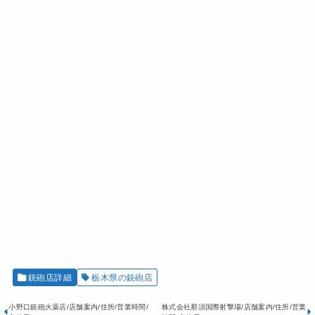
銃砲店詳細
栃木県の銃砲店
小野口銃砲火薬店/店舗案内/住所/営業時間/
株式会社那須国際射撃場/店舗案内/住所/営業