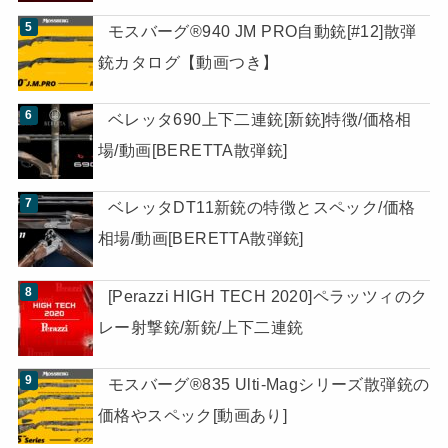
モスバーグ®940 JM PRO自動銃[#12]散弾
銃カタログ【動画つき】
ベレッタ690上下二連銃[新銃]特徴/価格相
場/動画[BERETTA散弾銃]
ベレッタDT11新銃の特徴とスペック/価格
相場/動画[BERETTA散弾銃]
[Perazzi HIGH TECH 2020]ペラッツィのク
レー射撃銃/新銃/上下二連銃
モスバーグ®835 Ulti-Magシリーズ散弾銃の
価格やスペック[動画あり]