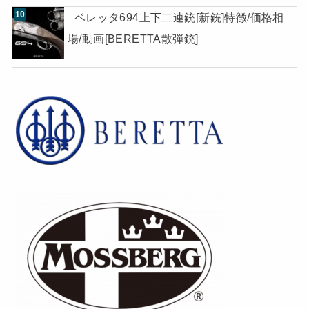
ベレッタ694上下二連銃[新銃]特徴/価格相
場/動画[BERETTA散弾銃]