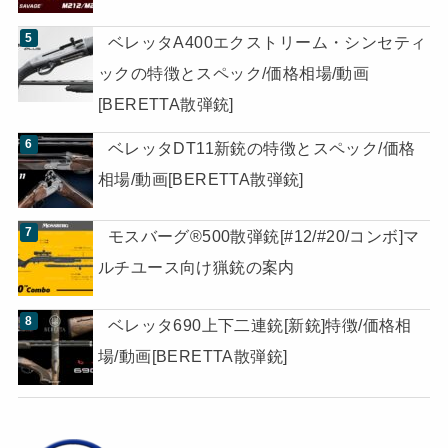
ベレッタA400エクストリーム・シンセティ
ックの特徴とスペック/価格相場/動画
[BERETTA散弾銃]
ベレッタDT11新銃の特徴とスペック/価格
相場/動画[BERETTA散弾銃]
モスバーグ®500散弾銃[#12/#20/コンボ]マ
ルチユース向け猟銃の案内
ベレッタ690上下二連銃[新銃]特徴/価格相
場/動画[BERETTA散弾銃]