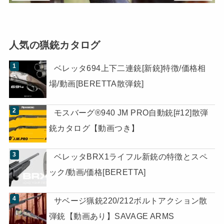
人気の猟銃カタログ
ベレッタ694上下二連銃[新銃]特徴/価格相
場/動画[BERETTA散弾銃]
モスバーグ®940 JM PRO自動銃[#12]散弾
銃カタログ【動画つき】
ベレッタBRX1ライフル新銃の特徴とスペ
ック/動画/価格[BERETTA]
サベージ猟銃220/212ボルトアクション散
弾銃【動画あり】SAVAGE ARMS