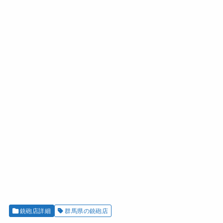
銃砲店詳細
群馬県の銃砲店