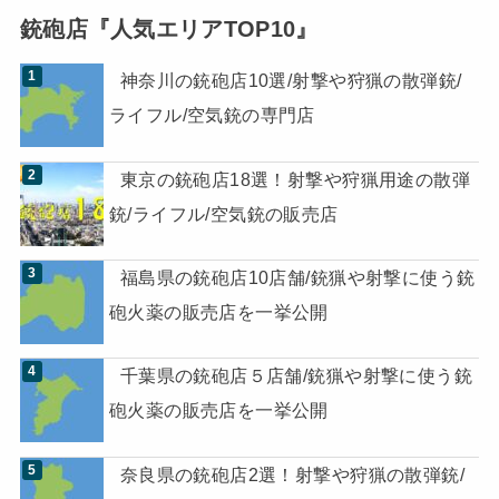
銃砲店『人気エリアTOP10』
神奈川の銃砲店10選/射撃や狩猟の散弾銃/
ライフル/空気銃の専門店
東京の銃砲店18選！射撃や狩猟用途の散弾
銃/ライフル/空気銃の販売店
福島県の銃砲店10店舗/銃猟や射撃に使う銃
砲火薬の販売店を一挙公開
千葉県の銃砲店５店舗/銃猟や射撃に使う銃
砲火薬の販売店を一挙公開
奈良県の銃砲店2選！射撃や狩猟の散弾銃/