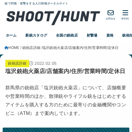
銃で狩猟・射撃をする人の情報ポータルサイト
お問合せ
MENU
ホーム
新銃カタログ
全国の銃砲店
射撃場
資格
銃砲
HOME
銃砲店詳細
塩沢銃砲火薬店/店舗案内/住所/営業時間/定休日
2022.02.05
銃砲店詳細
塩沢銃砲火薬店/店舗案内/住所/営業時間/定休日
群馬県の銃砲店「塩沢銃砲火薬店」について、店舗概要
や営業時間のほか、散弾銃やライフル銃をはじめとする
アイテムを購入する方のために最寄りの金融機関やコン
ビニ（ATM）まで案内しています。