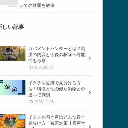
いての疑問を解決
新しい記事
ガバメントハンターとは？制
度の内容と今後の駆除へ可能
性を考察
2026.01.22
イタチを足跡で見分ける方
法！特徴と他の似た動物との
違いで判別
2025.11.06
イタチの鳴き声はどんな音？
見分け方・被害対策【音声付