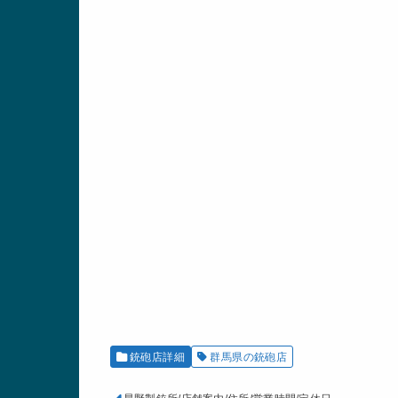
銃砲店詳細
群馬県の銃砲店