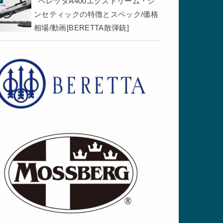
ベレッタA400エクストリーム・シ
ンセティックの特徴とスペック/価格
相場/動画[BERETTA散弾銃]