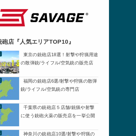
銃砲店『人気エリアTOP10』
東京の銃砲店18選！射撃や狩猟用途
の散弾銃/ライフル/空気銃の販売店
福岡の銃砲店6選/射撃や狩猟の散弾
銃/ライフル/空気銃の専門店
千葉県の銃砲店５店舗/銃猟や射撃
に使う銃砲火薬の販売店を一挙公開
神奈川の銃砲店10選/射撃や狩猟の