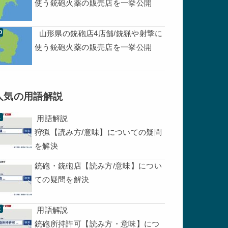
使う銃砲火薬の販売店を一挙公開
山形県の銃砲店4店舗/銃猟や射撃に
使う銃砲火薬の販売店を一挙公開
人気の用語解説
用語解説
狩猟【読み方/意味】についての疑問
を解決
銃砲・銃砲店【読み方/意味】につい
ての疑問を解決
用語解説
銃砲所持許可【読み方・意味】につ