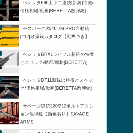
ベレッタ690上下二連銃[新銃]特徴/
価格相場/動画[BERETTA散弾銃]
モスバーグ®940 JM PRO自動銃
[#12]散弾銃カタログ【動画つき】
ベレッタBRX1ライフル新銃の特徴
とスペック/動画/価格[BERETTA]
ベレッタDT11新銃の特徴とスペッ
ク/価格相場/動画[BERETTA散弾銃]
サベージ猟銃220/212ボルトアクシ
ョン散弾銃【動画あり】SAVAGE
ARMS