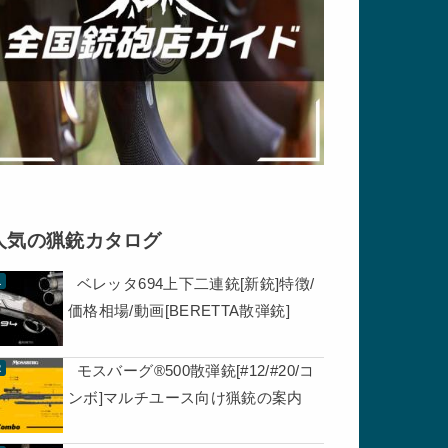
人気の猟銃カタログ
ベレッタ694上下二連銃[新銃]特徴/
価格相場/動画[BERETTA散弾銃]
モスバーグ®500散弾銃[#12/#20/コ
ンボ]マルチユース向け猟銃の案内