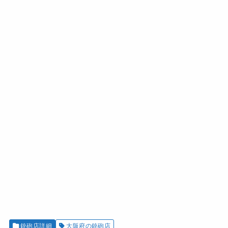
銃砲店詳細
大阪府の銃砲店