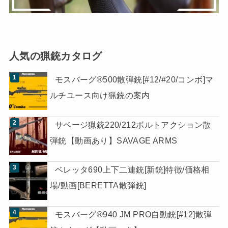
人気の猟銃カタログ
モスバーグ®500散弾銃[#12/#20/コンボ]マ
ルチユース向け猟銃の案内
サベージ猟銃220/212ボルトアクション散
弾銃【動画あり】SAVAGE ARMS
ベレッタ690上下二連銃[新銃]特徴/価格相
場/動画[BERETTA散弾銃]
モスバーグ®940 JM PRO自動銃[#12]散弾