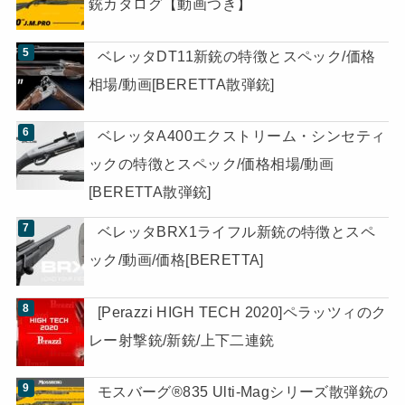
銃カタログ【動画つき】
ベレッタDT11新銃の特徴とスペック/価格
相場/動画[BERETTA散弾銃]
ベレッタA400エクストリーム・シンセティ
ックの特徴とスペック/価格相場/動画
[BERETTA散弾銃]
ベレッタBRX1ライフル新銃の特徴とスペ
ック/動画/価格[BERETTA]
[Perazzi HIGH TECH 2020]ペラッツィのク
レー射撃銃/新銃/上下二連銃
モスバーグ®835 Ulti-Magシリーズ散弾銃の