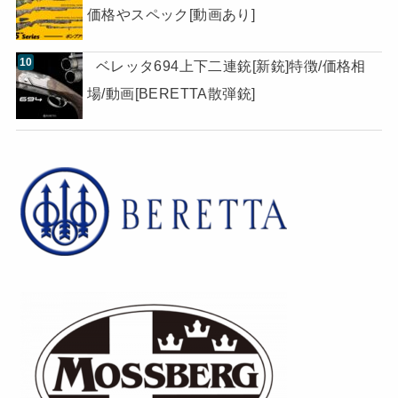
価格やスペック[動画あり]
ベレッタ694上下二連銃[新銃]特徴/価格相
場/動画[BERETTA散弾銃]