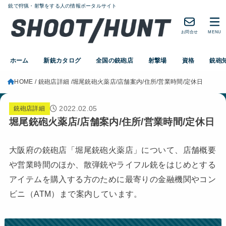
銃で狩猟・射撃をする人の情報ポータルサイト
お問合せ
MENU
ホーム
新銃カタログ
全国の銃砲店
射撃場
資格
銃砲
HOME
銃砲店詳細
堀尾銃砲火薬店/店舗案内/住所/営業時間/定休日
2022.02.05
銃砲店詳細
堀尾銃砲火薬店/店舗案内/住所/営業時間/定休日
大阪府の銃砲店「堀尾銃砲火薬店」について、店舗概要
や営業時間のほか、散弾銃やライフル銃をはじめとする
アイテムを購入する方のために最寄りの金融機関やコン
ビニ（ATM）まで案内しています。