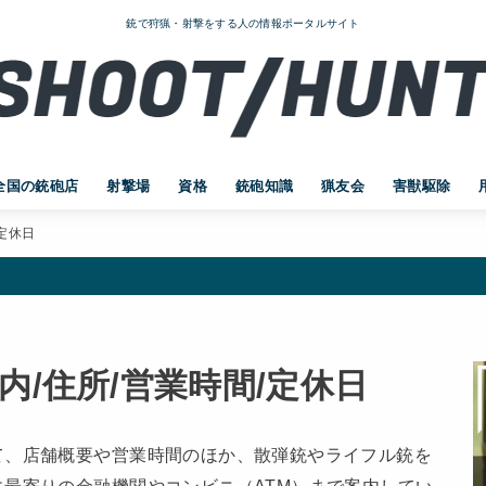
銃で狩猟・射撃をする人の情報ポータルサイト
全国の銃砲店
射撃場
資格
銃砲知識
猟友会
害獣駆除
定休日
内/住所/営業時間/定休日
て、店舗概要や営業時間のほか、散弾銃やライフル銃を