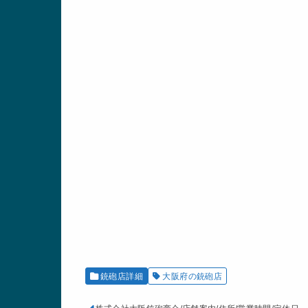
銃砲店詳細
大阪府の銃砲店