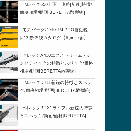
ベレッタ690上下二連銃[新銃]特徴/
価格相場/動画[BERETTA散弾銃]
モスバーグ®940 JM PRO自動銃
[#12]散弾銃カタログ【動画つき】
ベレッタA400エクストリーム・シ
ンセティックの特徴とスペック/価格
相場/動画[BERETTA散弾銃]
ベレッタDT11新銃の特徴とスペッ
ク/価格相場/動画[BERETTA散弾銃]
ベレッタBRX1ライフル新銃の特徴
とスペック/動画/価格[BERETTA]