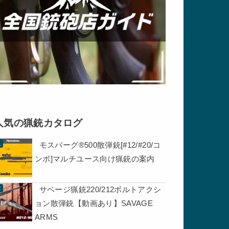
人気の猟銃カタログ
モスバーグ®500散弾銃[#12/#20/コ
ンボ]マルチユース向け猟銃の案内
サベージ猟銃220/212ボルトアクシ
ョン散弾銃【動画あり】SAVAGE
ARMS