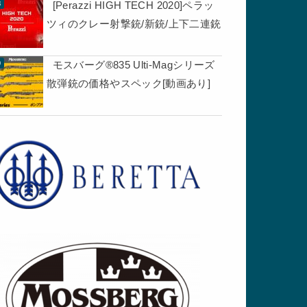
[Perazzi HIGH TECH 2020]ペラッ
ツィのクレー射撃銃/新銃/上下二連銃
モスバーグ®835 Ulti-Magシリーズ
散弾銃の価格やスペック[動画あり]