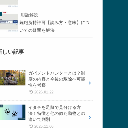
用語解説
銃砲所持許可【読み方・意味】につ
いての疑問を解決
新しい記事
ガバメントハンターとは？制
度の内容と今後の駆除へ可能
性を考察
2026.01.22
イタチを足跡で見分ける方
法！特徴と他の似た動物との
違いで判別
2025.11.06